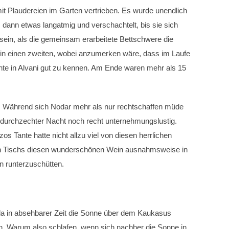
 mit Plaudereien im Garten vertrieben. Es wurde unendlich
, dann etwas langatmig und verschachtelt, bis sie sich
in, als die gemeinsam erarbeitete Bettschwere die
n in einen zweiten, wobei anzumerken wäre, dass im Laufe
ante in Alvani gut zu kennen. Am Ende waren mehr als 15
te. Während sich Nodar mehr als nur rechtschaffen müde
otz durchzechter Nacht noch recht unternehmungslustig.
 Tante hatte nicht allzu viel von diesen herrlichen
hen Tischs diesen wunderschönen Wein ausnahmsweise in
n runterzuschütten.
da in absehbarer Zeit die Sonne über dem Kaukasus
. Warum also schlafen, wenn sich nachher die Sonne in