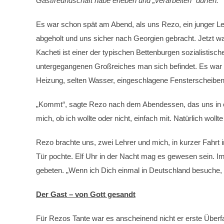
Gastfreundschaft habe erleben und „verarbeiten“ dürfen.
Es war schon spät am Abend, als uns Rezo, ein junger Leh
abgeholt und uns sicher nach Georgien gebracht. Jetzt wa
Kacheti ist einer der typischen Bettenburgen sozialistisch
untergegangenen Großreiches man sich befindet. Es war da
Heizung, selten Wasser, eingeschlagene Fensterscheiben
„Kommt“, sagte Rezo nach dem Abendessen, das uns in ein
mich, ob ich wollte oder nicht, einfach mit. Natürlich wollt
Rezo brachte uns, zwei Lehrer und mich, in kurzer Fahrt in
Tür pochte. Elf Uhr in der Nacht mag es gewesen sein. Im
gebeten. „Wenn ich Dich einmal in Deutschland besuche, h
Der Gast – von Gott gesandt
Für Rezos Tante war es anscheinend nicht er erste Überfall,