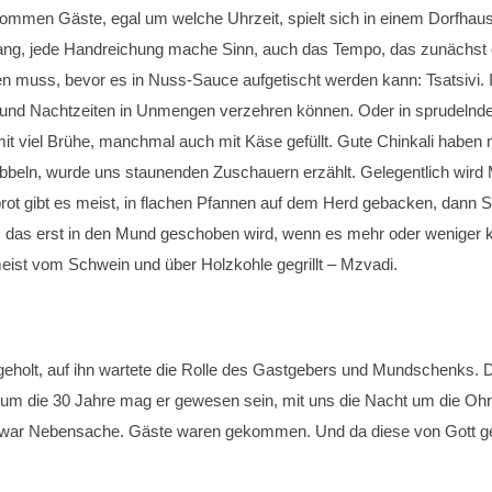
 Kommen Gäste, egal um welche Uhrzeit, spielt sich in einem Dorfhaus
r Gang, jede Handreichung mache Sinn, auch das Tempo, das zunächst 
en muss, bevor es in Nuss-Sauce aufgetischt werden kann: Tsatsivi.
s- und Nachtzeiten in Unmengen verzehren können. Oder in sprudelnde
t viel Brühe, manchmal auch mit Käse gefüllt. Gute Chinkali haben mi
ubbeln, wurde uns staunenden Zuschauern erzählt. Gelegentlich wird
rot gibt es meist, in flachen Pfannen auf dem Herd gebacken, dann S
, das erst in den Mund geschoben wird, wenn es mehr oder weniger ku
meist vom Schwein und über Holzkohle gegrillt – Mzvadi.
holt, auf ihn wartete die Rolle des Gastgebers und Mundschenks. Die
, um die 30 Jahre mag er gewesen sein, mit uns die Nacht um die Ohre
e, war Nebensache. Gäste waren gekommen. Und da diese von Gott gesan