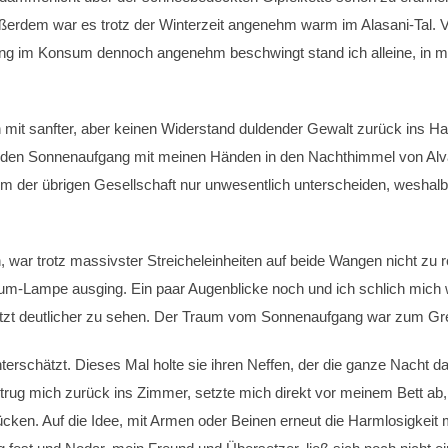
ßerdem war es trotz der Winterzeit angenehm warm im Alasani-Tal. V
ltung im Konsum dennoch angenehm beschwingt stand ich alleine, i
mit sanfter, aber keinen Widerstand duldender Gewalt zurück ins Ha
ehenden Sonnenaufgang mit meinen Händen in den Nachthimmel von Alva
er übrigen Gesellschaft nur unwesentlich unterscheiden, weshalb es 
, war trotz massivster Streicheleinheiten auf beide Wangen nicht zu r
um-Lampe ausging. Ein paar Augenblicke noch und ich schlich mich 
jetzt deutlicher zu sehen. Der Traum vom Sonnenaufgang war zum Gre
terschätzt. Dieses Mal holte sie ihren Neffen, der die ganze Nacht da
trug mich zurück ins Zimmer, setzte mich direkt vor meinem Bett a
ken. Auf die Idee, mit Armen oder Beinen erneut die Harmlosigkeit m