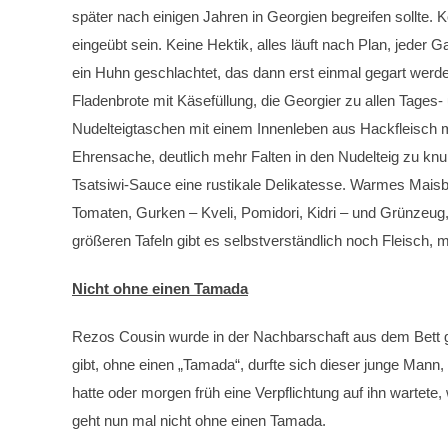
später nach einigen Jahren in Georgien begreifen sollte.
eingeübt sein. Keine Hektik, alles läuft nach Plan, jede
ein Huhn geschlachtet, das dann erst einmal gegart werd
Fladenbrote mit Käsefüllung, die Georgier zu allen Tage
Nudelteigtaschen mit einem Innenleben aus Hackfleisch mi
Ehrensache, deutlich mehr Falten in den Nudelteig zu kn
Tsatsiwi-Sauce eine rustikale Delikatesse. Warmes Maisb
Tomaten, Gurken – Kveli, Pomidori, Kidri – und Grünzeug
größeren Tafeln gibt es selbstverständlich noch Fleisch, 
Nicht ohne einen Tamada
Rezos Cousin wurde in der Nachbarschaft aus dem Bett ge
gibt, ohne einen „Tamada“, durfte sich dieser junge Mann
hatte oder morgen früh eine Verpflichtung auf ihn wartet
geht nun mal nicht ohne einen Tamada.