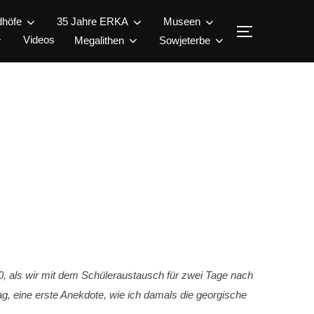
dhöfe
35 Jahre ERKA
Museen
SEITENLEI
Videos
Megalithen
Sowjeterbe
0, als wir mit dem Schüleraustausch für zwei Tage nach
g, eine erste Anekdote, wie ich damals die georgische