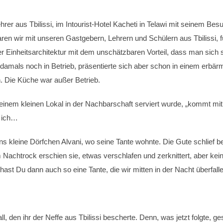
rer aus Tbilissi, im Intourist-Hotel Kacheti in Telawi mit seinem B
ren wir mit unseren Gastgebern, Lehrern und Schülern aus Tbilissi,
er Einheitsarchitektur mit dem unschätzbaren Vorteil, dass man sich s
mals noch in Betrieb, präsentierte sich aber schon in einem erbärmli
. Die Küche war außer Betrieb.
em kleinen Lokal in der Nachbarschaft serviert wurde, „kommt mit, 
e ich…
s kleine Dörfchen Alvani, wo seine Tante wohnte. Die Gute schlief ber
 Nachtrock erschien sie, etwas verschlafen und zerknittert, aber kei
ast Du dann auch so eine Tante, die wir mitten in der Nacht überfal
 den ihr der Neffe aus Tbilissi bescherte. Denn, was jetzt folgte, gesc