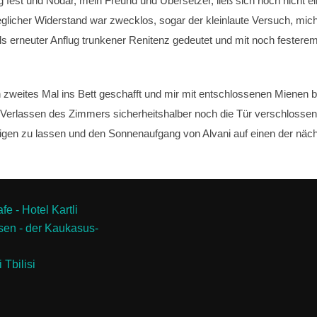
 fest und Nodar, mein Freund und Übersetzer, ließ sich noch nicht e
 Jeglicher Widerstand war zwecklos, sogar der kleinlaute Versuch, m
ls erneuter Anflug trunkener Renitenz gedeutet und mit noch fester
ein zweites Mal ins Bett geschafft und mir mit entschlossenen Mienen
Verlassen des Zimmers sicherheitshalber noch die Tür verschlossen, 
wältigen zu lassen und den Sonnenaufgang von Alvani auf einen der n
e - Hotel Kartli
en - der Kaukasus-
 Tbilisi