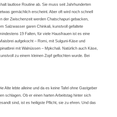
halt lautlose Routine ab. Sie muss seit Jahrhunderten
etwas gemächlich erscheint. Aber oft wird noch schnell
 In der Zwischenzeit werden Chatschapuri gebacken,
m Salzwasser garen Chinkali, kunstvoll gefaltete
ndestens 19 Falten, für viele Hausfrauen ist es eine
 Maisbrei aufgekocht – Romi, mit Sulguni-Käse und
pinatbrei mit Walnüssen – Mpkchali. Natürlich auch Käse,
nstvoll zu einem kleinen Zopf geflochten wurde. Bei
 Alte lebte alleine und da es keine Tafel ohne Gastgeber
n schlagen. Ob er einen harten Arbeitstag hinter sich
dt sind, ist es heiligste Pflicht, sie zu ehren. Und das