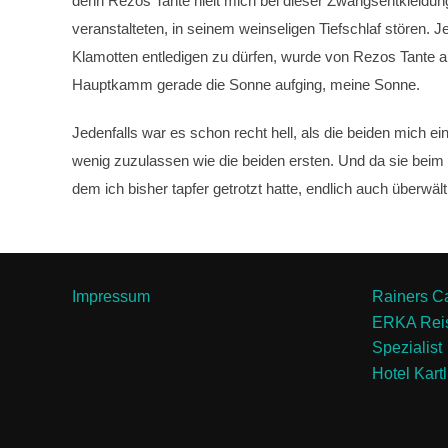
denn Rezos Tante hielt mich bei dieser Zwangsentkleidung
veranstalteten, in seinem weinseligen Tiefschlaf stören.
Klamotten entledigen zu dürfen, wurde von Rezos Tante a
Hauptkamm gerade die Sonne aufging, meine Sonne.
Jedenfalls war es schon recht hell, als die beiden mich 
wenig zuzulassen wie die beiden ersten. Und da sie beim 
dem ich bisher tapfer getrotzt hatte, endlich auch über
Impressum
Rainers Caf
ERKA Reis
Spezialist
Hotel Kartli