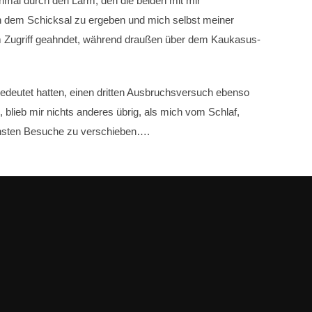
inmal durch den Lärm, den die beiden mit mir
ich dem Schicksal zu ergeben und mich selbst meiner
em Zugriff geahndet, während draußen über dem Kaukasus-
 bedeutet hatten, einen dritten Ausbruchsversuch ebenso
blieb mir nichts anderes übrig, als mich vom Schlaf,
ächsten Besuche zu verschieben….