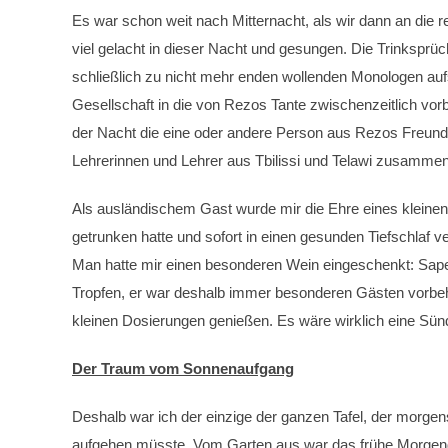
Es war schon weit nach Mitternacht, als wir dann an die r
viel gelacht in dieser Nacht und gesungen. Die Trinksprüch
schließlich zu nicht mehr enden wollenden Monologen au
Gesellschaft in die von Rezos Tante zwischenzeitlich vor
der Nacht die eine oder andere Person aus Rezos Freundes
Lehrerinnen und Lehrer aus Tbilissi und Telawi zusamm
Als ausländischem Gast wurde mir die Ehre eines kleinen
getrunken hatte und sofort in einen gesunden Tiefschlaf ve
Man hatte mir einen besonderen Wein eingeschenkt: Sapera
Tropfen, er war deshalb immer besonderen Gästen vorbe
kleinen Dosierungen genießen. Es wäre wirklich eine Sü
Der Traum vom Sonnenaufgang
Deshalb war ich der einzige der ganzen Tafel, der morg
aufgehen müsste. Vom Garten aus war das frühe Morgend