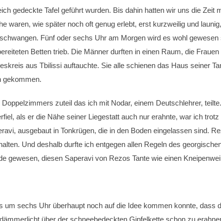
eich gedeckte Tafel geführt wurden. Bis dahin hatten wir uns die Zeit
e waren, wie später noch oft genug erlebt, erst kurzweilig und launig
fschwangen. Fünf oder sechs Uhr am Morgen wird es wohl gewesen se
bereiteten Betten trieb. Die Männer durften in einen Raum, die Fraue
kreis aus Tbilissi auftauchte. Sie alle schienen das Haus seiner T
en gekommen.
 Doppelzimmers zuteil das ich mit Nodar, einem Deutschlehrer, teil
rfiel, als er die Nähe seiner Liegestatt auch nur erahnte, war ich tr
vi, ausgebaut in Tonkrügen, die in den Boden eingelassen sind. Rezos
halten. Und deshalb durfte ich entgegen allen Regeln des georgisc
nde gewesen, diesen Saperavi von Rezos Tante wie einen Kneipenwei
ens um sechs Uhr überhaupt noch auf die Idee kommen konnte, dass 
ämmerlicht über der schneebedeckten Gipfelkette schon zu erahnen