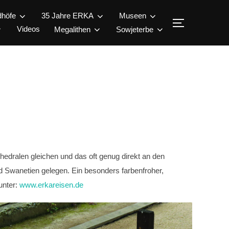
dhöfe
35 Jahre ERKA
Museen
SEITENLEI
Videos
Megalithen
Sowjeterbe
thedralen gleichen und das oft genug direkt an den
d Swanetien gelegen. Ein besonders farbenfroher,
unter:
www.erkareisen.de