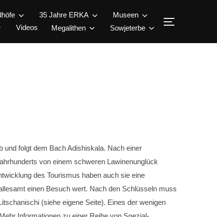
dhöfe
35 Jahre ERKA
Museen
SEITENLEI
Videos
Megalithen
Sowjeterbe
 und folgt dem Bach Adishiskala. Nach einer
n Jahrhunderts von einem schweren Lawinenunglück
Entwicklung des Tourismus haben auch sie eine
, allesamt einen Besuch wert. Nach den Schlüsseln muss
Litschanischi (siehe eigene Seite). Eines der wenigen
. Mehr Informationen zu einer Reihe von Spezial-