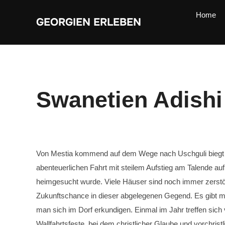
Zum
Inhalt
Home
springen
GEORGIEN ERLEBEN
Swanetien Adishi
Von Mestia kommend auf dem Wege nach Uschguli biegt ma
abenteuerlichen Fahrt mit steilem Aufstieg am Talende 
heimgesucht wurde. Viele Häuser sind noch immer zerstör
Zukunftschance in dieser abgelegenen Gegend. Es gibt me
man sich im Dorf erkundigen. Einmal im Jahr treffen sich v
Wallfahrtsfeste, bei dem christlicher Glaube und vorchris