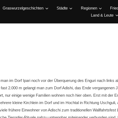
Graswurzelgeschichten
Städte
Regionen
Frie
Land & Leute
n im Dorf Ipari noch vor der Überquerung des Enguri nach links ab
auf fast 2.000 m gelangt man zum Dorf Adishi, das Ende vergangene
t, nur einige wenige Familien wohnen noch hier oben. Erst mit der 
hrere kleine Kirchlein im Dorf und im Hochtal in Richtung Uschguli
iele frühere Einwohner von Adischi zum traditionellen Wallfahrtsfest 
tliche Tieropfer-Rituale nahzu untrennbar miteinander verbunden sind